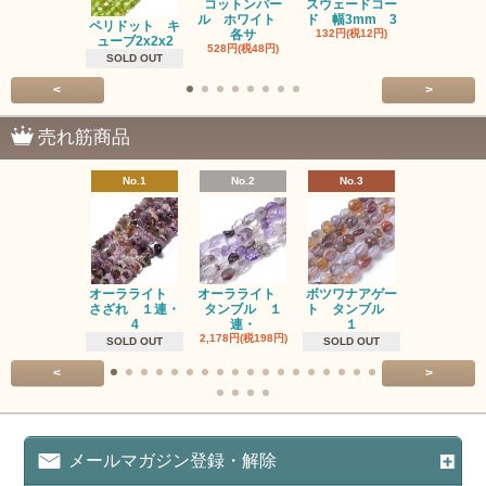
コットンパー
スウェードコー
べっ甲 チ
ル ホワイト
ド 幅3mm 3
ム 2個入り
ペリドット キ
各サ
132円(税12円)
220円(税20
ューブ2x2x2
528円(税48円)
SOLD OUT
<
>
売れ筋商品
No.1
No.2
No.3
No.4
オーラライト
オーラライト
ボツワナアゲー
ラブラドラ
さざれ １連・
タンブル １
ト タンブル
ト タン
4
連・
１
１連
2,178円(税198円)
1,518円(税13
SOLD OUT
SOLD OUT
<
>
メールマガジン登録・解除