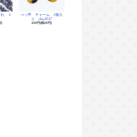
ざれ １
べっ甲 チャーム 2個入
り cha-0537
円)
220円(税20円)