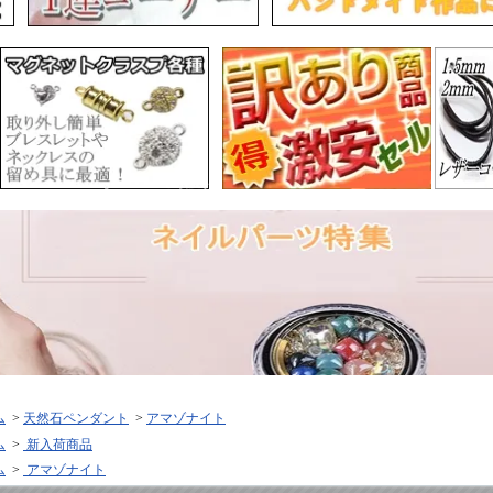
ム
>
天然石ペンダント
>
アマゾナイト
ム
>
新入荷商品
ム
>
アマゾナイト