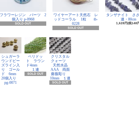
フラワーレジン パーツ 2
ワイヤーアート天然石 レ
タンザナイト さ
個入り p-0968
ッドコーラル 1粒 tb-
連・80cm
0228
1,628円(税148
SOLD OUT
SOLD OUT
シュガーラ
ペリドッ
クリスタル
ウンドビー
ト ラウン
クォーツ
ズライン入
ド4mm
天然水晶
り ゴール
１連
AAA 両面
ド 6mm
薔薇彫り
SOLD OUT
20個入り
10mm １連
pg-0071
SOLD OUT