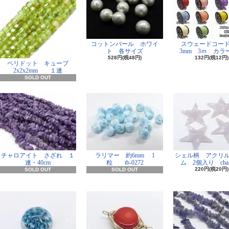
コットンパール ホワイ
スウェードコー
ト 各サイズ
3mm 3ｍ カラー
528円(税48円)
132円(税12円)
ペリドット キューブ
2x2x2mm １連
SOLD OUT
チャロアイト さざれ １
ラリマー 約6mm 1
シェル柄 アクリ
連・40cm
粒 tb-0272
ム 2個入り cha-
220円(税20円)
SOLD OUT
SOLD OUT