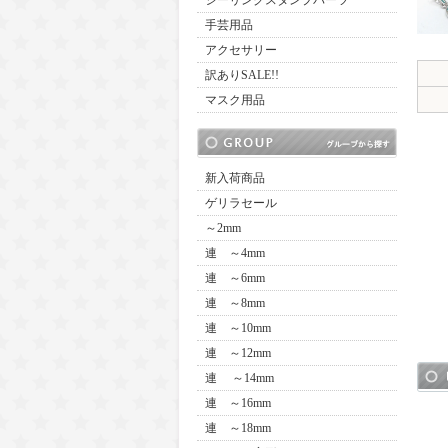
シーリングスタンプパーツ
手芸用品
アクセサリー
訳ありSALE!!
マスク用品
新入荷商品
ゲリラセール
～2mm
連 ～4mm
連 ～6mm
連 ～8mm
連 ～10mm
連 ～12mm
連 ～14mm
連 ～16mm
連 ～18mm