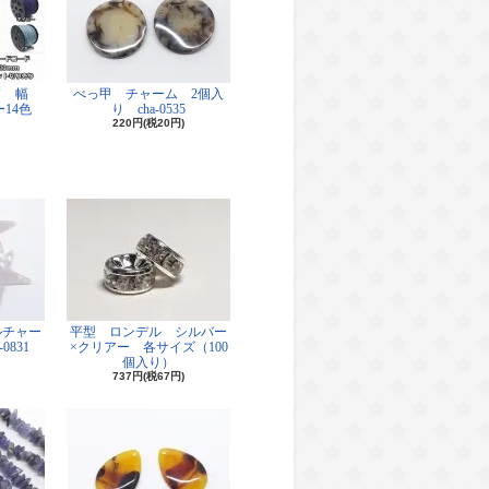
ド 幅
べっ甲 チャーム 2個入
14色
り cha-0535
220円(税20円)
ルチャー
平型 ロンデル シルバー
0831
×クリアー 各サイズ（100
個入り）
737円(税67円)