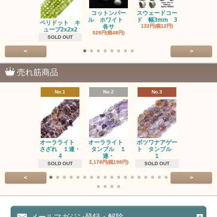
コットンパー
スウェードコー
べっ甲 チ
ル ホワイト
ド 幅3mm 3
ム 2個入り
ペリドット キ
各サ
132円(税12円)
220円(税20
ューブ2x2x2
528円(税48円)
SOLD OUT
<
>
売れ筋商品
No.1
No.2
No.3
No.4
オーラライト
オーラライト
ボツワナアゲー
ラブラドラ
さざれ １連・
タンブル １
ト タンブル
ト タン
4
連・
１
１連
2,178円(税198円)
1,518円(税13
SOLD OUT
SOLD OUT
<
>
メールマガジン登録・解除