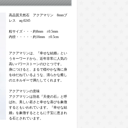
高品質天然石 アクアマリン 8mmブ
レス aq-0245
粒サイズ・・・約8mm ±0.5mm
内径・・・・・約16mm ±0.5cm
アクアマリンは、『幸せな結婚』とい
うキーワードから、近年非常に人気の
高いパワーストーンのひとつです。
身につけると、まるで穏やかな海に身
をゆだねているような、清らかな癒し
のエネルギーで満たしてくれます。
アクアマリンの意味
アクアマリンは別名『天使の石』と呼
ばれ、美しい若さと幸せな喜びを象徴
するともいわれています。『幸せな結
婚』を象徴するとともに子宝に恵まれ
る石とされています。