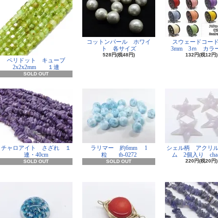
コットンパール ホワイ
スウェードコー
ト 各サイズ
3mm 3ｍ カラー
528円(税48円)
132円(税12円)
ペリドット キューブ
2x2x2mm １連
SOLD OUT
チャロアイト さざれ １
ラリマー 約6mm 1
シェル柄 アクリ
連・40cm
粒 tb-0272
ム 2個入り cha-
220円(税20円)
SOLD OUT
SOLD OUT