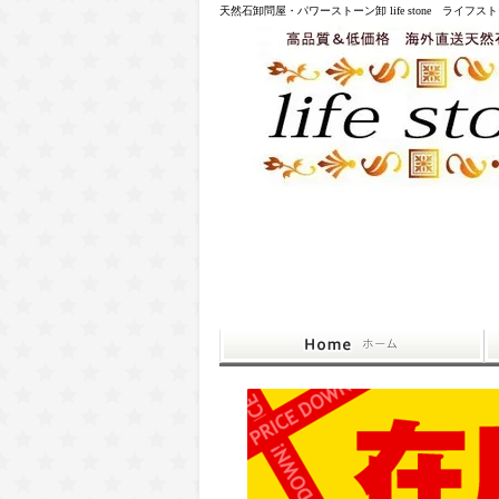
天然石卸問屋・パワーストーン卸 life stone ライフス