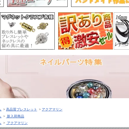
ム
>
高品質ブレスレット
>
アクアマリン
ム
>
新入荷商品
ム
>
アクアマリン