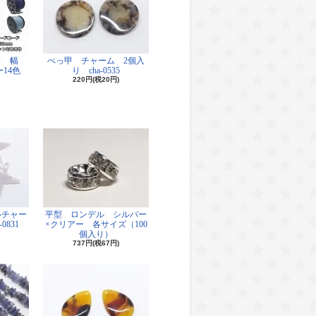
ド 幅
べっ甲 チャーム 2個入
14色
り cha-0535
220円(税20円)
ルチャー
平型 ロンデル シルバー
0831
×クリアー 各サイズ（100
個入り）
737円(税67円)