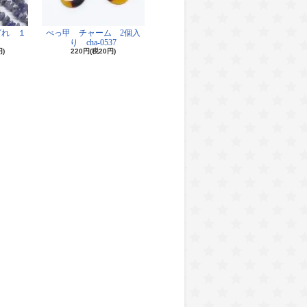
ざれ １
べっ甲 チャーム 2個入
り cha-0537
円)
220円(税20円)