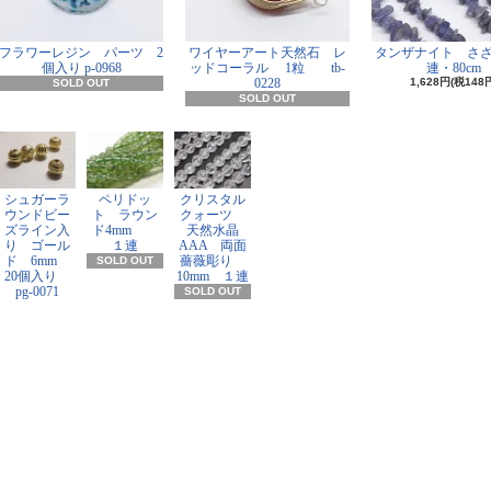
フラワーレジン パーツ 2
ワイヤーアート天然石 レ
タンザナイト さ
個入り p-0968
ッドコーラル 1粒 tb-
連・80cm
0228
1,628円(税148
SOLD OUT
SOLD OUT
シュガーラ
ペリドッ
クリスタル
ウンドビー
ト ラウン
クォーツ
ズライン入
ド4mm
天然水晶
り ゴール
１連
AAA 両面
ド 6mm
薔薇彫り
SOLD OUT
20個入り
10mm １連
pg-0071
SOLD OUT