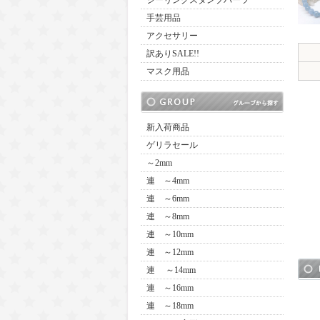
シーリングスタンプパーツ
手芸用品
アクセサリー
訳ありSALE!!
マスク用品
新入荷商品
ゲリラセール
～2mm
連 ～4mm
連 ～6mm
連 ～8mm
連 ～10mm
連 ～12mm
連 ～14mm
連 ～16mm
連 ～18mm