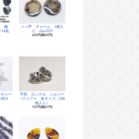
ド 幅
べっ甲 チャーム 2個入
14色
り cha-0535
220円(税20円)
ルチャー
平型 ロンデル シルバー
0831
×クリアー 各サイズ（100
個入り）
737円(税67円)