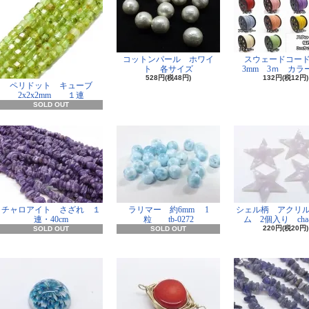
コットンパール ホワイ
スウェードコー
ト 各サイズ
3mm 3ｍ カラー
528円(税48円)
132円(税12円)
ペリドット キューブ
2x2x2mm １連
SOLD OUT
チャロアイト さざれ １
ラリマー 約6mm 1
シェル柄 アクリ
連・40cm
粒 tb-0272
ム 2個入り cha-
220円(税20円)
SOLD OUT
SOLD OUT