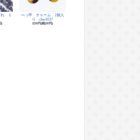
ざれ １
べっ甲 チャーム 2個入
り cha-0537
円)
220円(税20円)