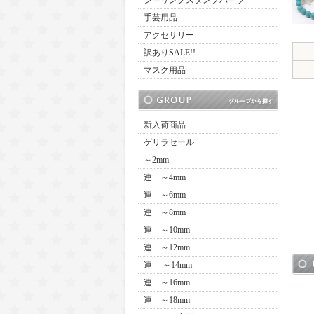
シーリングスタンプパーツ
手芸用品
アクセサリー
訳ありSALE!!
マスク用品
新入荷商品
ゲリラセール
～2mm
連 ～4mm
連 ～6mm
連 ～8mm
連 ～10mm
連 ～12mm
連 ～14mm
連 ～16mm
連 ～18mm