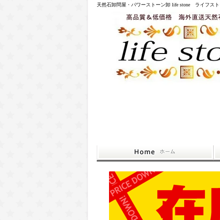
天然石卸問屋・パワーストーン卸 life stone ライフス