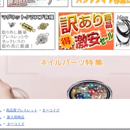
ム
>
高品質ブレスレット
>
ターコイズ
ム
>
新入荷商品
ム
>
ターコイズ