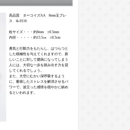
高品質 ターコイズAA 8mm玉ブレ
ス tk-0116
粒サイズ・・・約8mm ±0.5mm
内径・・・・・約15.5㎝ ±0.5cm
勇気と行動力をもたらし、はつらつと
した積極性を与えてくれますので、新
しいことに対して臆病になってしまう
人には、大切な一歩を踏み出す力を貸
してくれるでしょう。
また、大空にむかい深呼吸するよう
に、蓄積したストレスを解消させるパ
ワーで、波立った感情を穏やかに鎮め
るといわれます。