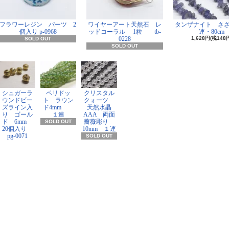
フラワーレジン パーツ 2
ワイヤーアート天然石 レ
タンザナイト さ
個入り p-0968
ッドコーラル 1粒 tb-
連・80cm
0228
1,628円(税148
SOLD OUT
SOLD OUT
シュガーラ
ペリドッ
クリスタル
ウンドビー
ト ラウン
クォーツ
ズライン入
ド4mm
天然水晶
り ゴール
１連
AAA 両面
ド 6mm
薔薇彫り
SOLD OUT
20個入り
10mm １連
pg-0071
SOLD OUT