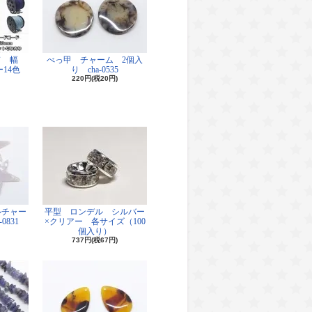
ド 幅
べっ甲 チャーム 2個入
14色
り cha-0535
220円(税20円)
ルチャー
平型 ロンデル シルバー
0831
×クリアー 各サイズ（100
個入り）
737円(税67円)