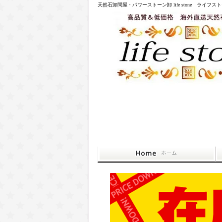
天然石卸問屋・パワーストーン卸 life stone ライフス