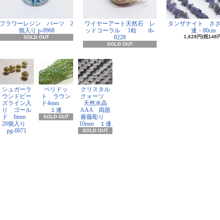
フラワーレジン パーツ 2
ワイヤーアート天然石 レ
タンザナイト さ
個入り p-0968
ッドコーラル 1粒 tb-
連・80cm
0228
1,628円(税148
SOLD OUT
SOLD OUT
シュガーラ
ペリドッ
クリスタル
ウンドビー
ト ラウン
クォーツ
ズライン入
ド4mm
天然水晶
り ゴール
１連
AAA 両面
ド 6mm
薔薇彫り
SOLD OUT
20個入り
10mm １連
pg-0071
SOLD OUT