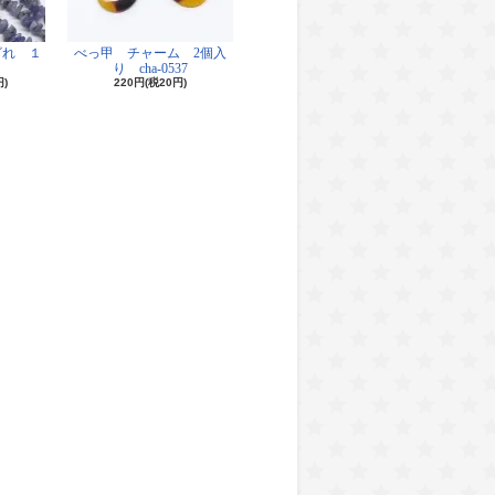
ざれ １
べっ甲 チャーム 2個入
り cha-0537
円)
220円(税20円)