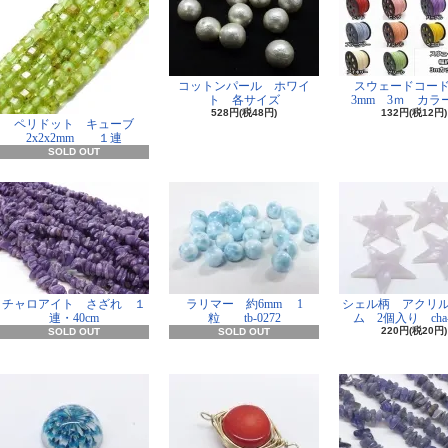
コットンパール ホワイ
スウェードコー
ト 各サイズ
3mm 3ｍ カラー
528円(税48円)
132円(税12円)
ペリドット キューブ
2x2x2mm １連
SOLD OUT
チャロアイト さざれ １
ラリマー 約6mm 1
シェル柄 アクリ
連・40cm
粒 tb-0272
ム 2個入り cha-
220円(税20円)
SOLD OUT
SOLD OUT