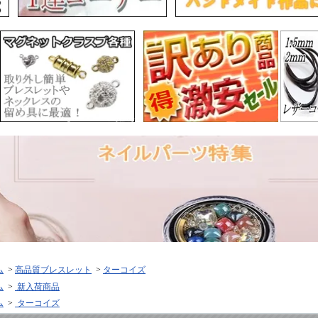
ム
>
高品質ブレスレット
>
ターコイズ
ム
>
新入荷商品
ム
>
ターコイズ