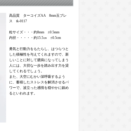
高品質 ターコイズAA 8mm玉ブレ
ス tk-0117
粒サイズ・・・約8mm ±0.5mm
内径・・・・・約15.5㎝ ±0.5cm
勇気と行動力をもたらし、はつらつと
した積極性を与えてくれますので、新
しいことに対して臆病になってしまう
人には、大切な一歩を踏み出す力を貸
してくれるでしょう。
また、大空にむかい深呼吸するよう
に、蓄積したストレスを解消させるパ
ワーで、波立った感情を穏やかに鎮め
るといわれます。