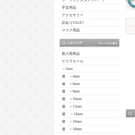
シーリングスタンプパーツ
手芸用品
アクセサリー
訳ありSALE!!
マスク用品
新入荷商品
ゲリラセール
～2mm
連 ～4mm
連 ～6mm
連 ～8mm
連 ～10mm
連 ～12mm
連 ～14mm
連 ～16mm
連 ～18mm