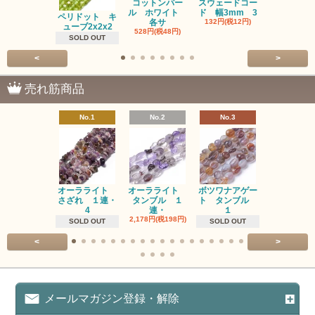
コットンパー
スウェードコー
べっ甲 チ
ル ホワイト
ド 幅3mm 3
ム 2個入り
ペリドット キ
各サ
132円(税12円)
220円(税20
ューブ2x2x2
528円(税48円)
SOLD OUT
<
>
売れ筋商品
No.1
No.2
No.3
No.4
オーラライト
オーラライト
ボツワナアゲー
ラブラドラ
さざれ １連・
タンブル １
ト タンブル
ト タン
4
連・
１
１連
2,178円(税198円)
1,518円(税13
SOLD OUT
SOLD OUT
<
>
メールマガジン登録・解除