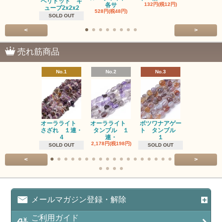
ペリドット キ
各サ
132円(税12円)
220円(税20
ューブ2x2x2
528円(税48円)
SOLD OUT
<
>
売れ筋商品
No.1
No.2
No.3
No.4
オーラライト
オーラライト
ボツワナアゲー
ラブラドラ
さざれ １連・
タンブル １
ト タンブル
ト タン
4
連・
１
１連
2,178円(税198円)
1,518円(税13
SOLD OUT
SOLD OUT
<
>
メールマガジン登録・解除
ご利用ガイド