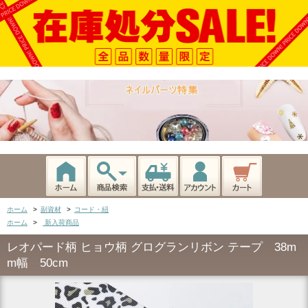
ホーム
>
副資材
>
コード・紐
ホーム
>
新入荷商品
レオパード柄 ヒョウ柄 グログランリボン テープ 38m
m幅 50cm