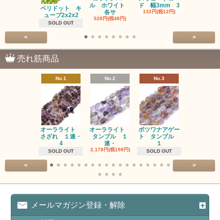
ル ホワイト
ド 幅3mm 3
ム 2個入り
ペリドット キ
各サ
132円(税12円)
220円(税20
ューブ2x2x2
528円(税48円)
SOLD OUT
<
>
売れ筋商品
No.1
No.2
No.3
No.4
オーラライト
オーラライト
ボツワナアゲー
ラブラドラ
さざれ １連・
タンブル １
ト タンブル
ト タン
4
連・
１
１連
2,178円(税198円)
1,518円(税13
SOLD OUT
SOLD OUT
<
>
メールマガジン登録・解除