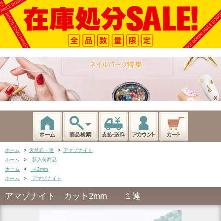
ホーム
>
天然石・連
>
アマゾナイト
ホーム
>
新入荷商品
ホーム
>
～2mm
ホーム
>
アマゾナイト
アマゾナイト カット2mm １連