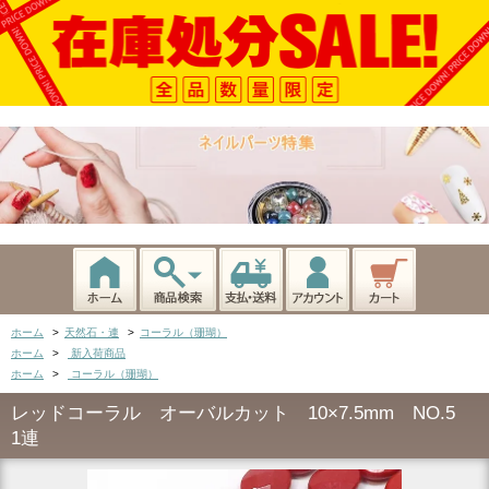
ホーム
>
天然石・連
>
コーラル（珊瑚）
ホーム
>
新入荷商品
ホーム
>
コーラル（珊瑚）
レッドコーラル オーバルカット 10×7.5mm NO.5
1連