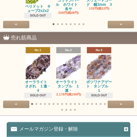
コットンパー
スウェードコー
べっ甲 チ
ル ホワイト
ド 幅3mm 3
ム 2個入り
ペリドット キ
各サ
132円(税12円)
220円(税20
ューブ2x2x2
528円(税48円)
SOLD OUT
<
>
売れ筋商品
No.1
No.2
No.3
No.4
オーラライト
オーラライト
ボツワナアゲー
ラブラドラ
さざれ １連・
タンブル １
ト タンブル
ト タン
4
連・
１
１連
2,178円(税198円)
1,518円(税13
SOLD OUT
SOLD OUT
<
>
メールマガジン登録・解除