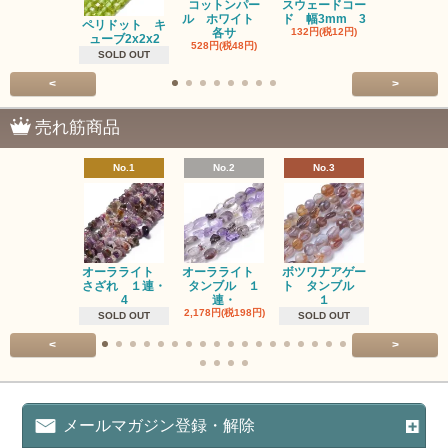
コットンパー
スウェードコー
べっ甲 チ
ル ホワイト
ド 幅3mm 3
ム 2個入り
ペリドット キ
各サ
132円(税12円)
220円(税20
ューブ2x2x2
528円(税48円)
SOLD OUT
<
>
売れ筋商品
No.1
No.2
No.3
No.4
オーラライト
オーラライト
ボツワナアゲー
ラブラドラ
さざれ １連・
タンブル １
ト タンブル
ト タン
4
連・
１
１連
2,178円(税198円)
1,518円(税13
SOLD OUT
SOLD OUT
<
>
メールマガジン登録・解除