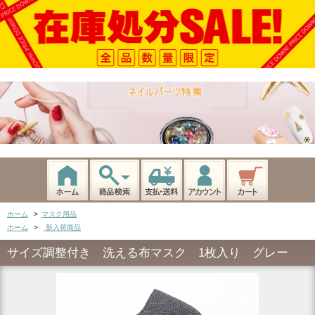
ホーム
>
マスク用品
ホーム
>
新入荷商品
サイズ調整付き 洗える布マスク 1枚入り グレー