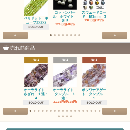
コットンパー
スウェードコー
べっ甲 チ
ル ホワイト
ド 幅3mm 3
ム 2個入り
ペリドット キ
各サ
132円(税12円)
220円(税20
ューブ2x2x2
528円(税48円)
SOLD OUT
<
>
売れ筋商品
No.1
No.2
No.3
No.4
オーラライト
オーラライト
ボツワナアゲー
ラブラドラ
さざれ １連・
タンブル １
ト タンブル
ト タン
4
連・
１
１連
2,178円(税198円)
1,518円(税13
SOLD OUT
SOLD OUT
<
>