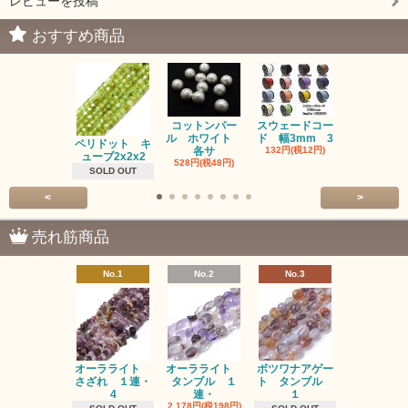
レビューを投稿
おすすめ商品
コットンパー
スウェードコー
べっ甲 チ
ル ホワイト
ド 幅3mm 3
ム 2個入り
ペリドット キ
各サ
132円(税12円)
220円(税20
ューブ2x2x2
528円(税48円)
SOLD OUT
<
>
売れ筋商品
No.1
No.2
No.3
No.4
オーラライト
オーラライト
ボツワナアゲー
ラブラドラ
さざれ １連・
タンブル １
ト タンブル
ト タン
4
連・
１
１連
2,178円(税198円)
1,518円(税13