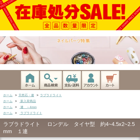
ホーム
>
天然石・連
>
ラブラドライト
ホーム
>
新入荷商品
ホーム
>
連 ～4mm
ホーム
>
ラブラドライト
ラブラドライト ロンデル タイヤ型 約4~4.5x2~2.5
mm １連