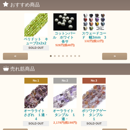
おすすめ商品
コットンパー
スウェードコー
べっ甲 チ
ル ホワイト
ド 幅3mm 3
ム 2個入り
ペリドット キ
各サ
132円(税12円)
220円(税20
ューブ2x2x2
528円(税48円)
SOLD OUT
<
>
売れ筋商品
No.1
No.2
No.3
No.4
オーラライト
オーラライト
ボツワナアゲー
ラブラドラ
さざれ １連・
タンブル １
ト タンブル
ト タン
4
連・
１
１連
2,178円(税198円)
1,518円(税13
SOLD OUT
SOLD OUT