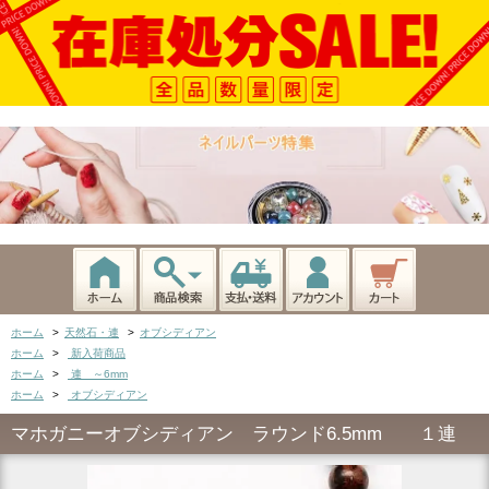
ホーム
>
天然石・連
>
オブシディアン
ホーム
>
新入荷商品
ホーム
>
連 ～6mm
ホーム
>
オブシディアン
マホガニーオブシディアン ラウンド6.5mm １連