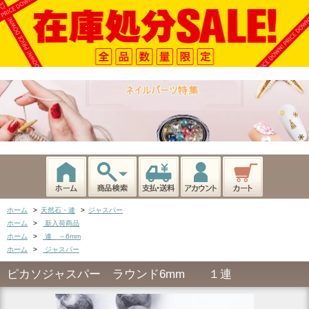
ホーム
>
天然石・連
>
ジャスパー
ホーム
>
新入荷商品
ホーム
>
連 ～6mm
ホーム
>
ジャスパー
ピカソジャスパー ラウンド6mm １連