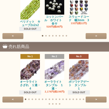
コットンパー
スウェードコー
べっ甲 チ
ル ホワイト
ド 幅3mm 3
ム 2個入り
ペリドット キ
各サ
132円(税12円)
220円(税20
ューブ2x2x2
528円(税48円)
SOLD OUT
<
>
売れ筋商品
No.1
No.2
No.3
No.4
オーラライト
オーラライト
ボツワナアゲー
ラブラドラ
さざれ １連・
タンブル １
ト タンブル
ト タン
4
連・
１
１連
2,178円(税198円)
1,518円(税13
SOLD OUT
SOLD OUT
<
>