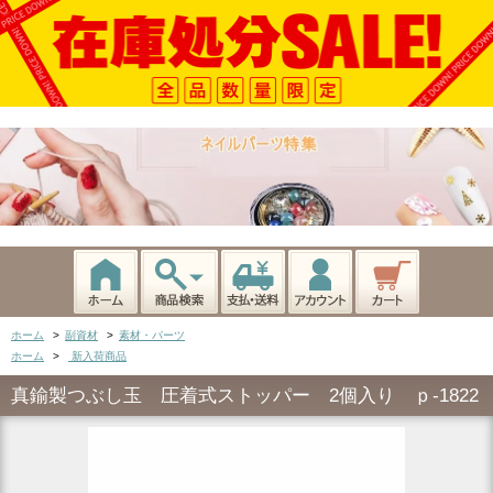
ホーム
>
副資材
>
素材・パーツ
ホーム
>
新入荷商品
真鍮製つぶし玉 圧着式ストッパー 2個入り ｐ-1822