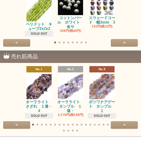
コットンパー
スウェードコー
べっ甲 チ
ル ホワイト
ド 幅3mm 3
ム 2個入り
ペリドット キ
各サ
132円(税12円)
220円(税20
ューブ2x2x2
528円(税48円)
SOLD OUT
<
>
売れ筋商品
No.1
No.2
No.3
No.4
オーラライト
オーラライト
ボツワナアゲー
ラブラドラ
さざれ １連・
タンブル １
ト タンブル
ト タン
4
連・
１
１連
2,178円(税198円)
1,518円(税13
SOLD OUT
SOLD OUT
<
>