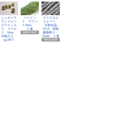
シュガーラ
ペリドッ
クリスタル
ウンドビー
ト ラウン
クォーツ
ズライン入
ド4mm
天然水晶
り ゴール
１連
AAA 両面
ド 6mm
薔薇彫り
SOLD OUT
20個入り
10mm １連
pg-0071
SOLD OUT