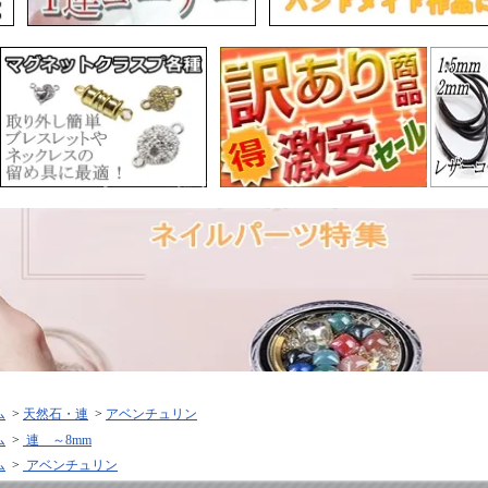
ム
>
天然石・連
>
アベンチュリン
ム
>
連 ～8mm
ム
>
アベンチュリン