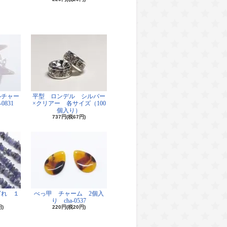
ルチャー
平型 ロンデル シルバー
0831
×クリアー 各サイズ（100
個入り）
737円(税67円)
ざれ １
べっ甲 チャーム 2個入
り cha-0537
円)
220円(税20円)