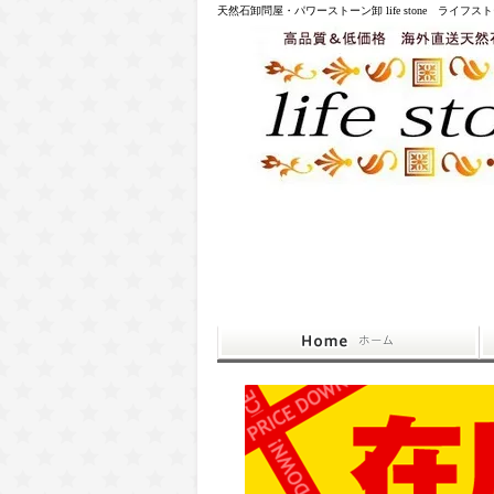
天然石卸問屋・パワーストーン卸 life stone ライフス