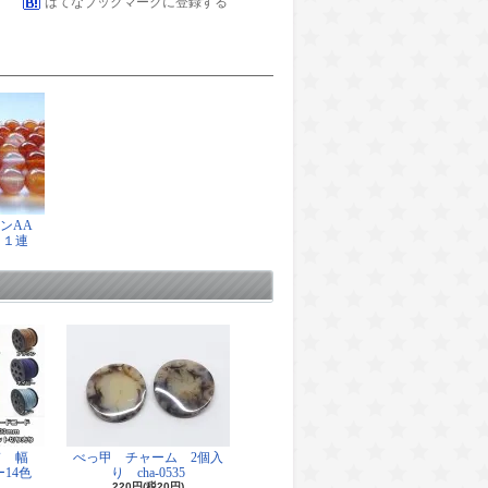
はてなブックマークに登録する
アンAA
 １連
ド 幅
べっ甲 チャーム 2個入
14色
り cha-0535
220円(税20円)