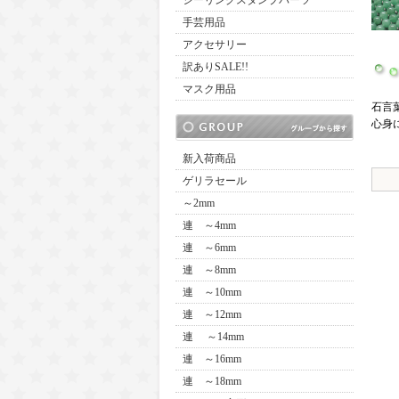
シーリングスタンプパーツ
手芸用品
アクセサリー
訳ありSALE!!
マスク用品
石言
心身
新入荷商品
ゲリラセール
～2mm
連 ～4mm
連 ～6mm
連 ～8mm
連 ～10mm
連 ～12mm
連 ～14mm
連 ～16mm
連 ～18mm