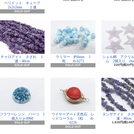
ペリドット キューブ
2x2x2mm １連
SOLD OUT
チャロアイト さざれ １
ラリマー 約6mm 1
シェル柄 アクリ
連・40cm
粒 tb-0272
ム 2個入り cha-
220円(税20円)
SOLD OUT
SOLD OUT
フラワーレジン パーツ 2
ワイヤーアート天然石 レ
タンザナイト さ
個入り p-0968
ッドコーラル 1粒 tb-
連・80cm
0228
1,628円(税148
SOLD OUT
SOLD OUT