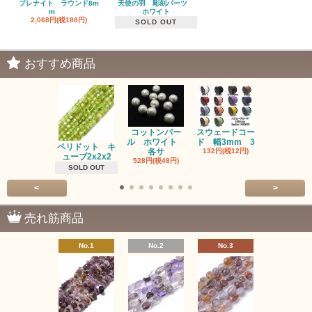
プレナイト ラウンド8m
天使の羽 彫刻パーツ
m
ホワイト
2,068円(税188円)
SOLD OUT
おすすめ商品
コットンパー
スウェードコー
べっ甲 チ
ル ホワイト
ド 幅3mm 3
ム 2個入り
ペリドット キ
各サ
132円(税12円)
220円(税20
ューブ2x2x2
528円(税48円)
SOLD OUT
<
>
売れ筋商品
No.1
No.2
No.3
No.4