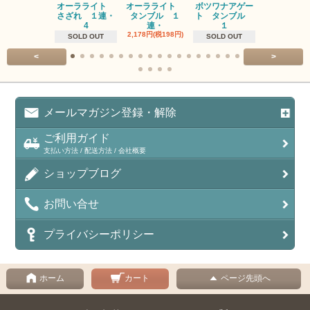
オーラライト
オーラライト
ボツワナアゲー
ラブラドラ
さざれ １連・
タンブル １
ト タンブル
ト タン
4
連・
１
１連
2,178円(税198円)
1,518円(税13
SOLD OUT
SOLD OUT
<
>
メールマガジン登録・解除
ご利用ガイド
支払い方法 / 配送方法 / 会社概要
ショップブログ
お問い合せ
プライバシーポリシー
ホーム
カート
ページ先頭へ