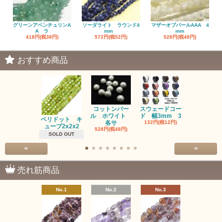
グリーンアベンチュリンA
ソーダライト ラウンド4
マザーオブパールAAA 4
A ラ
mm
mm
418円(税38円)
572円(税52円)
528円(税48円)
おすすめ商品
コットンパー
スウェードコー
べっ甲 チ
ル ホワイト
ド 幅3mm 3
ム 2個入り
ペリドット キ
各サ
132円(税12円)
220円(税20
ューブ2x2x2
528円(税48円)
SOLD OUT
<
>
売れ筋商品
No.1
No.2
No.3
No.4