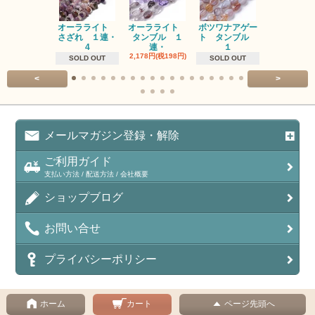
オーラライト
オーラライト
ボツワナアゲー
ラブラドラ
さざれ １連・
タンブル １
ト タンブル
ト タン
4
連・
１
１連
2,178円(税198円)
1,518円(税13
SOLD OUT
SOLD OUT
<
>
メールマガジン登録・解除
ご利用ガイド
支払い方法 / 配送方法 / 会社概要
ショップブログ
お問い合せ
プライバシーポリシー
ホーム
カート
ページ先頭へ