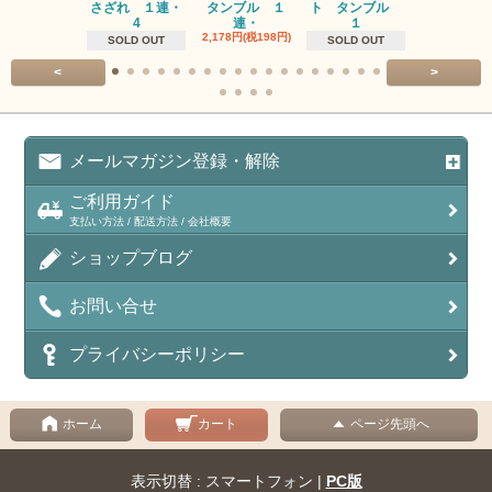
さざれ １連・
タンブル １
ト タンブル
ト タン
4
連・
１
１連
2,178円(税198円)
1,518円(税13
SOLD OUT
SOLD OUT
<
>
メールマガジン登録・解除
ご利用ガイド
支払い方法 / 配送方法 / 会社概要
ショップブログ
お問い合せ
プライバシーポリシー
ホーム
カート
ページ先頭へ
表示切替 : スマートフォン |
PC版