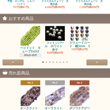
平型 ロンデル シルバ
クリスタルクォーツ 天
クリスタルクォーツ 天
ー×クリ
然水晶
然水晶
737円(税67円)
4,268円(税388円)
7,238円(税658円)
おすすめ商品
コットンパー
スウェードコー
べっ甲 チ
ル ホワイト
ド 幅3mm 3
ム 2個入り
ペリドット キ
各サ
132円(税12円)
220円(税20
ューブ2x2x2
528円(税48円)
SOLD OUT
<
>
売れ筋商品
No.1
No.2
No.3
No.4
オーラライト
オーラライト
ボツワナアゲー
ラブラドラ