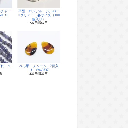
ルチャー
平型 ロンデル シルバー
0831
×クリアー 各サイズ（100
個入り）
737円(税67円)
ざれ １
べっ甲 チャーム 2個入
り cha-0537
円)
220円(税20円)