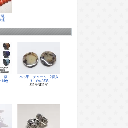
珊瑚）
1連
ド 幅
べっ甲 チャーム 2個入
14色
り cha-0535
220円(税20円)