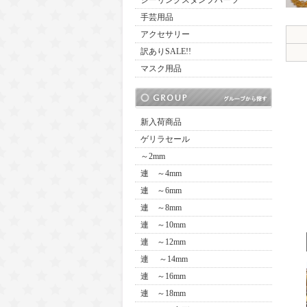
シーリングスタンプパーツ
手芸用品
アクセサリー
訳ありSALE!!
マスク用品
新入荷商品
ゲリラセール
～2mm
連 ～4mm
連 ～6mm
連 ～8mm
連 ～10mm
連 ～12mm
連 ～14mm
連 ～16mm
連 ～18mm