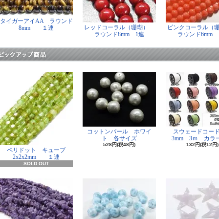
タイガーアイAA ラウンド
レッドコーラル（珊瑚）
ピンクコーラル（
8mm １連
ラウンド8mm 1連
ラウンド6mm 
コットンパール ホワイ
スウェードコー
ト 各サイズ
3mm 3ｍ カラー
528円(税48円)
132円(税12円)
ペリドット キューブ
2x2x2mm １連
SOLD OUT