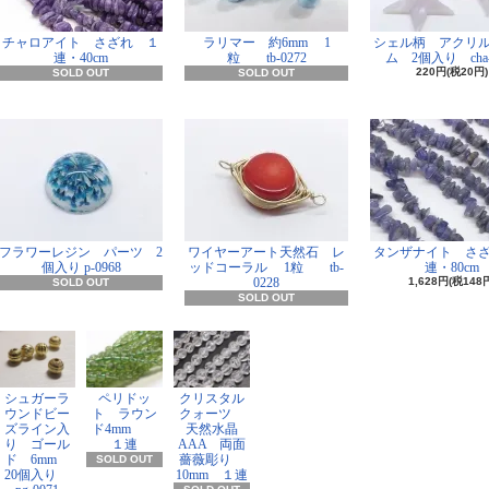
チャロアイト さざれ １
ラリマー 約6mm 1
シェル柄 アクリ
連・40cm
粒 tb-0272
ム 2個入り cha-
220円(税20円)
SOLD OUT
SOLD OUT
フラワーレジン パーツ 2
ワイヤーアート天然石 レ
タンザナイト さ
個入り p-0968
ッドコーラル 1粒 tb-
連・80cm
0228
1,628円(税148
SOLD OUT
SOLD OUT
シュガーラ
ペリドッ
クリスタル
ウンドビー
ト ラウン
クォーツ
ズライン入
ド4mm
天然水晶
り ゴール
１連
AAA 両面
ド 6mm
薔薇彫り
SOLD OUT
20個入り
10mm １連