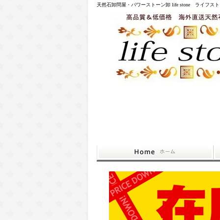
天然石卸問屋・パワーストーン卸 life stone ライフス