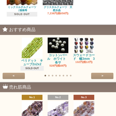
ミックスルチルクォーツ
クリスタルクォーツ 天
（福禄寿
然水晶
7,238円(税658円)
SOLD OUT
おすすめ商品
コットンパー
スウェードコー
べっ甲 チ
ル ホワイト
ド 幅3mm 3
ム 2個入り
ペリドット キ
各サ
132円(税12円)
220円(税20
ューブ2x2x2
528円(税48円)
SOLD OUT
<
>
売れ筋商品
No.1
No.2
No.3
No.4