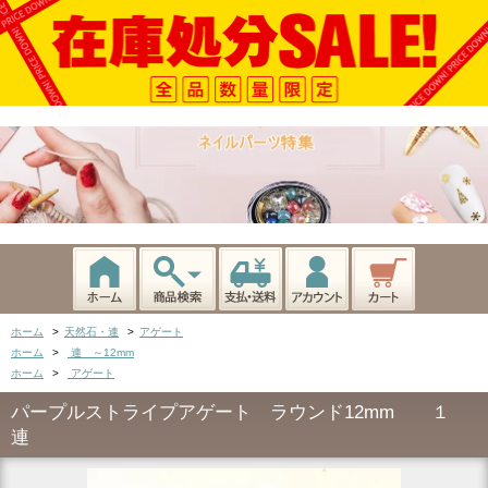
ホーム
>
天然石・連
>
アゲート
ホーム
>
連 ～12mm
ホーム
>
アゲート
パープルストライプアゲート ラウンド12mm １
連