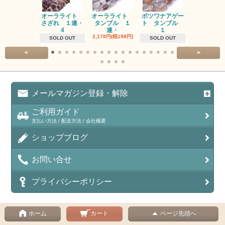
オーラライト
オーラライト
ボツワナアゲー
ラブラドラ
さざれ １連・
タンブル １
ト タンブル
ト タン
4
連・
１
１連
2,178円(税198円)
1,518円(税13
SOLD OUT
SOLD OUT
<
>
メールマガジン登録・解除
ご利用ガイド
支払い方法 / 配送方法 / 会社概要
ショップブログ
お問い合せ
プライバシーポリシー
ホーム
カート
ページ先頭へ