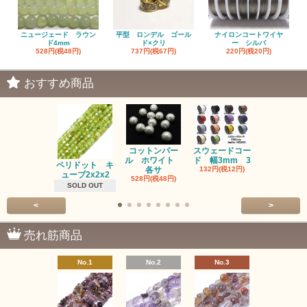
ニュージェード ラウン
平型 ロンデル ゴール
ナイロンコートワイヤ
ド4mm
ド×クリ
ー シルバ
528円(税48円)
737円(税67円)
220円(税20円)
おすすめ商品
コットンパー
スウェードコー
べっ甲 チ
ル ホワイト
ド 幅3mm 3
ム 2個入り
ペリドット キ
各サ
132円(税12円)
220円(税20
ューブ2x2x2
528円(税48円)
SOLD OUT
<
>
売れ筋商品
No.1
No.2
No.3
No.4