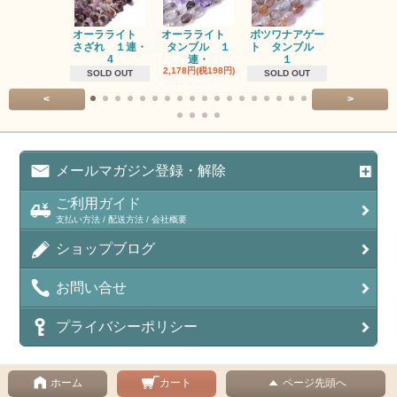
オーラライト
オーラライト
ボツワナアゲー
ラブラドラ
さざれ １連・
タンブル １
ト タンブル
ト タン
4
連・
１
１連
2,178円(税198円)
1,518円(税13
SOLD OUT
SOLD OUT
<
>
メールマガジン登録・解除
ご利用ガイド
支払い方法 / 配送方法 / 会社概要
ショップブログ
お問い合せ
プライバシーポリシー
ホーム
カート
ページ先頭へ