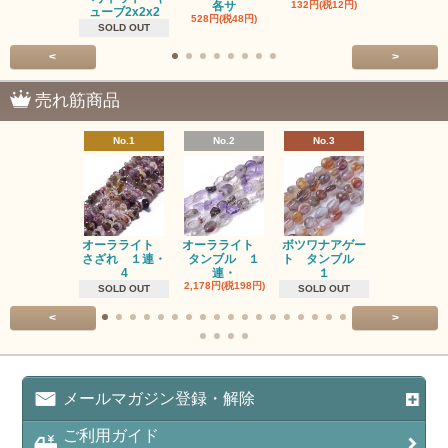
各サ
132円(税12円)
220円(税20
ューブ2x2x2
528円(税48円)
SOLD OUT
<
>
売れ筋商品
No.1
No.2
No.3
No.4
オーラライト
オーラライト
ボツワナアゲー
ラブラドラ
さざれ １連・
タンブル １
ト タンブル
ト タン
4
連・
１
１連
2,178円(税198円)
1,518円(税13
SOLD OUT
SOLD OUT
<
>
メールマガジン登録・解除
ご利用ガイド