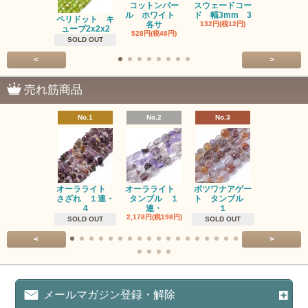
コットンパー
スウェードコー
べっ甲 チ
ル ホワイト
ド 幅3mm 3
ム 2個入り
ペリドット キ
各サ
132円(税12円)
220円(税20
ューブ2x2x2
528円(税48円)
SOLD OUT
<
>
売れ筋商品
No.1
No.2
No.3
No.4
オーラライト
オーラライト
ボツワナアゲー
ラブラドラ
さざれ １連・
タンブル １
ト タンブル
ト タン
4
連・
１
１連
2,178円(税198円)
1,518円(税13
SOLD OUT
SOLD OUT
<
>
メールマガジン登録・解除