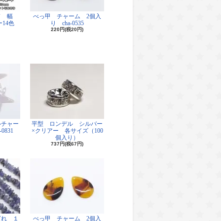
ド 幅
べっ甲 チャーム 2個入
14色
り cha-0535
220円(税20円)
ルチャー
平型 ロンデル シルバー
0831
×クリアー 各サイズ（100
個入り）
737円(税67円)
ざれ １
べっ甲 チャーム 2個入