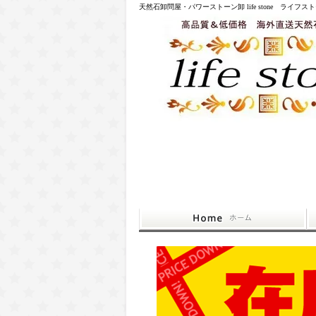
天然石卸問屋・パワーストーン卸 life stone ライフス