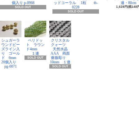
個入り p-0968
ッドコーラル 1粒 tb-
連・80cm
0228
1,628円(税148
SOLD OUT
SOLD OUT
シュガーラ
ペリドッ
クリスタル
ウンドビー
ト ラウン
クォーツ
ズライン入
ド4mm
天然水晶
り ゴール
１連
AAA 両面
ド 6mm
薔薇彫り
SOLD OUT
20個入り
10mm １連
pg-0071
SOLD OUT