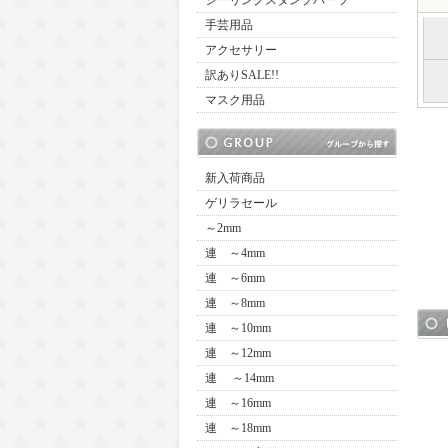
シーリングスタンプパーツ
手芸用品
アクセサリー
訳ありSALE!!
マスク用品
新入荷商品
ゲリラセール
～2mm
連 ～4mm
連 ～6mm
連 ～8mm
連 ～10mm
連 ～12mm
連 ～14mm
連 ～16mm
連 ～18mm