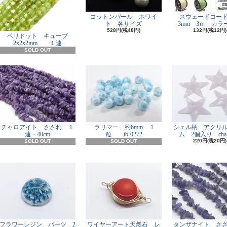
コットンパール ホワイ
スウェードコー
ト 各サイズ
3mm 3ｍ カラー
528円(税48円)
132円(税12円)
ペリドット キューブ
2x2x2mm １連
SOLD OUT
チャロアイト さざれ １
ラリマー 約6mm 1
シェル柄 アクリ
連・40cm
粒 tb-0272
ム 2個入り cha-
220円(税20円)
SOLD OUT
SOLD OUT
フラワーレジン パーツ 2
ワイヤーアート天然石 レ
タンザナイト さ