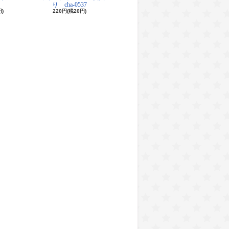
り cha-0537
円)
220円(税20円)