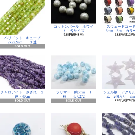
コットンパール ホワイ
スウェードコー
ト 各サイズ
3mm 3ｍ カラー
528円(税48円)
132円(税12円)
ペリドット キューブ
2x2x2mm １連
SOLD OUT
チャロアイト さざれ １
ラリマー 約6mm 1
シェル柄 アクリ
連・40cm
粒 tb-0272
ム 2個入り cha-
220円(税20円)
SOLD OUT
SOLD OUT