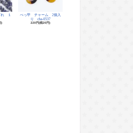
ざれ １
べっ甲 チャーム 2個入
り cha-0537
円)
220円(税20円)