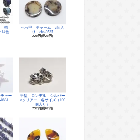
ド 幅
べっ甲 チャーム 2個入
14色
り cha-0535
220円(税20円)
ルチャー
平型 ロンデル シルバー
0831
×クリアー 各サイズ（100
個入り）
737円(税67円)