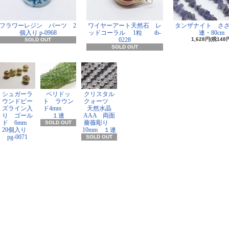
フラワーレジン パーツ 2
ワイヤーアート天然石 レ
タンザナイト さ
個入り p-0968
ッドコーラル 1粒 tb-
連・80cm
0228
1,628円(税148
SOLD OUT
SOLD OUT
シュガーラ
ペリドッ
クリスタル
ウンドビー
ト ラウン
クォーツ
ズライン入
ド4mm
天然水晶
り ゴール
１連
AAA 両面
ド 6mm
薔薇彫り
SOLD OUT
20個入り
10mm １連
pg-0071
SOLD OUT