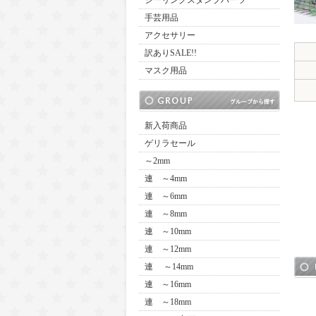
シーリングスタンプパーツ
手芸用品
アクセサリー
訳ありSALE!!
マスク用品
新入荷商品
ゲリラセール
～2mm
連 ～4mm
連 ～6mm
連 ～8mm
連 ～10mm
連 ～12mm
連 ～14mm
連 ～16mm
連 ～18mm