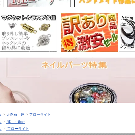
ム
>
天然石・連
>
フローライト
ム
>
連 ～6mm
ム
>
フローライト