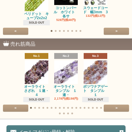
コットンパー
スウェードコー
べっ甲 チ
ル ホワイト
ド 幅3mm 3
ム 2個入り
ペリドット キ
各サ
132円(税12円)
220円(税20
ューブ2x2x2
528円(税48円)
SOLD OUT
<
>
売れ筋商品
No.1
No.2
No.3
No.4
オーラライト
オーラライト
ボツワナアゲー
ラブラドラ
さざれ １連・
タンブル １
ト タンブル
ト タン
4
連・
１
１連
2,178円(税198円)
1,518円(税13
SOLD OUT
SOLD OUT
<
>
メールマガジン登録・解除