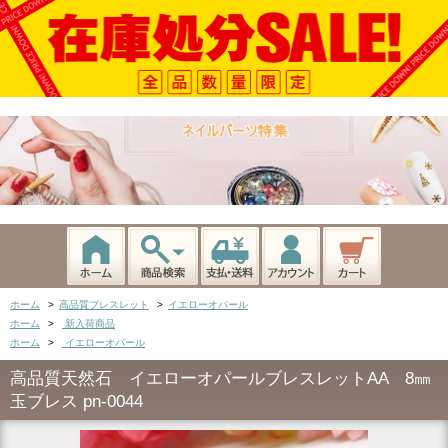
ホーム
>
高品質ブレスレット
>
イエローオパール
ホーム
>
新入荷商品
ホーム
>
イエローオパール
高品質天然石 イエローオパールブレスレットAA 8㎜
玉ブレス pn-0044