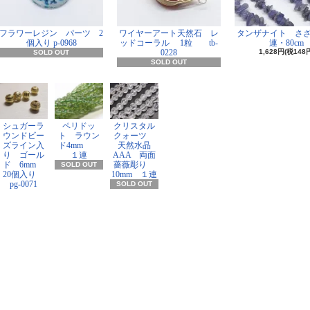
フラワーレジン パーツ 2
ワイヤーアート天然石 レ
タンザナイト さ
個入り p-0968
ッドコーラル 1粒 tb-
連・80cm
0228
1,628円(税148
SOLD OUT
SOLD OUT
シュガーラ
ペリドッ
クリスタル
ウンドビー
ト ラウン
クォーツ
ズライン入
ド4mm
天然水晶
り ゴール
１連
AAA 両面
ド 6mm
薔薇彫り
SOLD OUT
20個入り
10mm １連
pg-0071
SOLD OUT