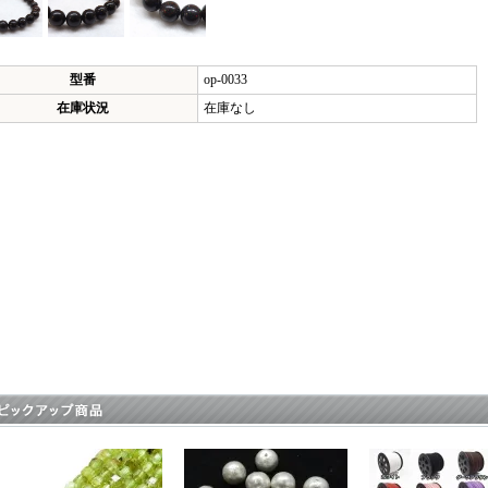
型番
op-0033
在庫状況
在庫なし