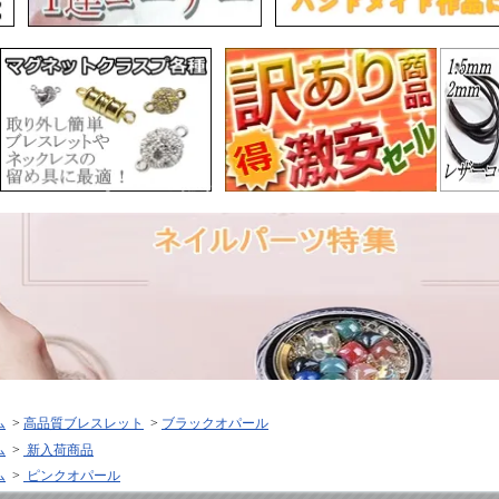
ム
>
高品質ブレスレット
>
ブラックオパール
ム
>
新入荷商品
ム
>
ピンクオパール