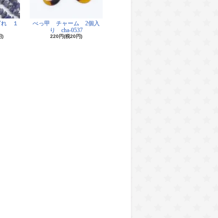
ざれ １
べっ甲 チャーム 2個入
り cha-0537
円)
220円(税20円)