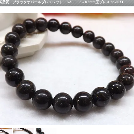
高品質 ブラックオパールブレスレット AA++ 8～8.5mm玉ブレス op-0033