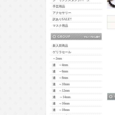
シーリングスタンプパーツ
手芸用品
アクセサリー
訳ありSALE!!
マスク用品
新入荷商品
ゲリラセール
～2mm
連 ～4mm
連 ～6mm
連 ～8mm
連 ～10mm
連 ～12mm
連 ～14mm
連 ～16mm
連 ～18mm