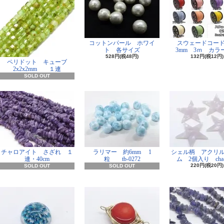
コットンパール ホワイ
スウェードコー
ト 各サイズ
3mm 3ｍ カラー
528円(税48円)
132円(税12円)
ペリドット キューブ
2x2x2mm １連
SOLD OUT
チャロアイト さざれ １
ラリマー 約6mm 1
シェル柄 アクリ
連・40cm
粒 tb-0272
ム 2個入り cha-
220円(税20円)
SOLD OUT
SOLD OUT