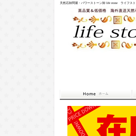
天然石卸問屋・パワーストーン卸 life stone ライフス