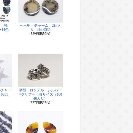
ド 幅
べっ甲 チャーム 2個入
14色
り cha-0535
220円(税20円)
ルチャー
平型 ロンデル シルバー
0831
×クリアー 各サイズ（100
個入り）
737円(税67円)