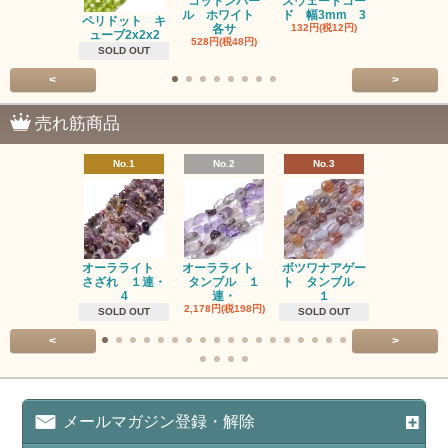
コットンパー
スウェードコー
べっ甲 チ
ル ホワイト
ド 幅3mm 3
ム 2個入り
ペリドット キ
各サ
132円(税12円)
220円(税20
ューブ2x2x2
528円(税48円)
SOLD OUT
<
>
売れ筋商品
No.1
No.2
No.3
No.4
オーラライト
オーラライト
ボツワナアゲー
ラブラドラ
さざれ １連・
タンブル １
ト タンブル
ト タン
4
連・
１
１連
2,178円(税198円)
1,518円(税13
SOLD OUT
SOLD OUT
<
>
メールマガジン登録・解除