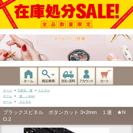
ホーム
>
天然石・連
>
スピネル
ホーム
>
連 ～4mm
ホーム
>
スピネル
ブラックスピネル ボタンカット 3×2mm １連 ★N
O.2