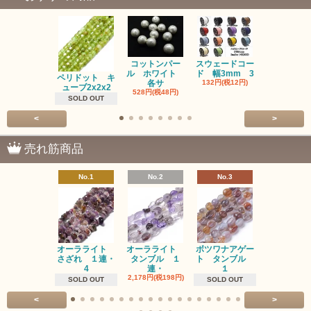
コットンパー
スウェードコー
べっ甲 チ
ル ホワイト
ド 幅3mm 3
ム 2個入り
ペリドット キ
各サ
132円(税12円)
220円(税20
ューブ2x2x2
528円(税48円)
SOLD OUT
<
>
売れ筋商品
No.1
No.2
No.3
No.4
オーラライト
オーラライト
ボツワナアゲー
ラブラドラ
さざれ １連・
タンブル １
ト タンブル
ト タン
4
連・
１
１連
2,178円(税198円)
1,518円(税13
SOLD OUT
SOLD OUT
<
>