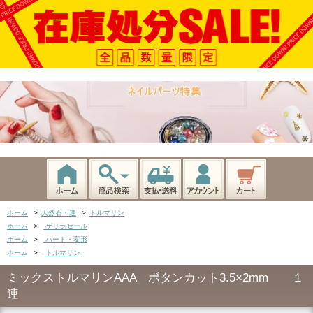
ホーム
>
天然石・連
>
トルマリン
ホーム
>
ゲリラセール
ホーム
>
ハート・変形
ホーム
>
トルマリン
ミックストルマリンAAA ボタンカット3.5×2mm １
連