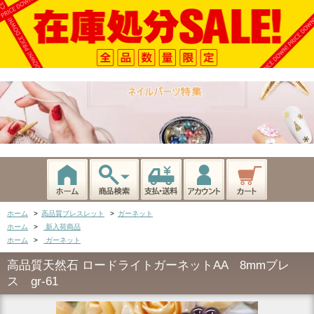
ホーム
>
高品質ブレスレット
>
ガーネット
ホーム
>
新入荷商品
ホーム
>
ガーネット
高品質天然石 ロードライトガーネットAA 8mmブレ
ス gr-61