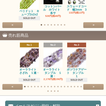
コットンパー
スウェードコー
べっ甲 チ
ル ホワイト
ド 幅3mm 3
ム 2個入り
ペリドット キ
各サ
132円(税12円)
220円(税20
ューブ2x2x2
528円(税48円)
SOLD OUT
<
>
売れ筋商品
No.1
No.2
No.3
No.4
オーラライト
オーラライト
ボツワナアゲー
ラブラドラ
さざれ １連・
タンブル １
ト タンブル
ト タン
4
連・
１
１連
2,178円(税198円)
1,518円(税13
SOLD OUT
SOLD OUT
<
>
メールマガジン登録・解除