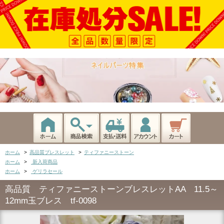
ホーム
>
高品質ブレスレット
>
ティファニーストーン
ホーム
>
新入荷商品
ホーム
>
ゲリラセール
高品質 ティファニーストーンブレスレットAA 11.5～
12mm玉ブレス tf-0098