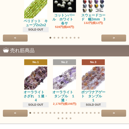
コットンパー
スウェードコー
べっ甲 チ
ル ホワイト
ド 幅3mm 3
ム 2個入り
ペリドット キ
各サ
132円(税12円)
220円(税20
ューブ2x2x2
528円(税48円)
SOLD OUT
<
>
売れ筋商品
No.1
No.2
No.3
No.4
オーラライト
オーラライト
ボツワナアゲー
ラブラドラ
さざれ １連・
タンブル １
ト タンブル
ト タン
4
連・
１
１連
2,178円(税198円)
1,518円(税13
SOLD OUT
SOLD OUT
<
>