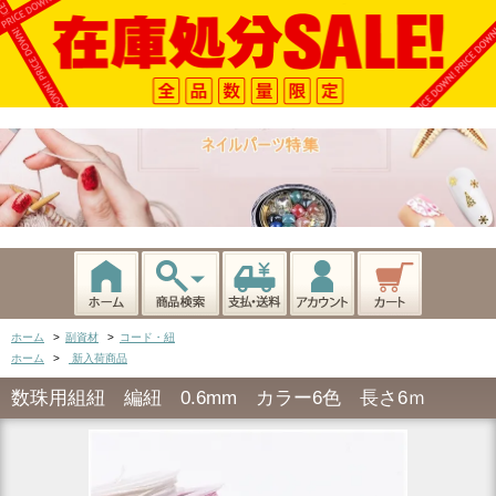
ホーム
>
副資材
>
コード・紐
ホーム
>
新入荷商品
数珠用組紐 編紐 0.6mm カラー6色 長さ6ｍ