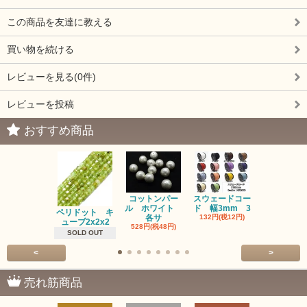
この商品を友達に教える
買い物を続ける
レビューを見る(0件)
レビューを投稿
おすすめ商品
コットンパー
スウェードコー
べっ甲 チ
ル ホワイト
ド 幅3mm 3
ム 2個入り
ペリドット キ
各サ
132円(税12円)
220円(税20
ューブ2x2x2
528円(税48円)
SOLD OUT
<
>
売れ筋商品