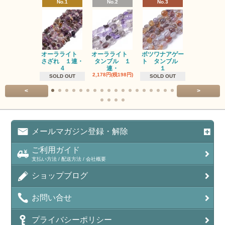
No.1
No.2
No.3
No.4
オーラライト
オーラライト
ボツワナアゲー
ラブラドラ
さざれ １連・
タンブル １
ト タンブル
ト タン
4
連・
１
１連
2,178円(税198円)
1,518円(税13
SOLD OUT
SOLD OUT
<
>
メールマガジン登録・解除
ご利用ガイド
支払い方法 / 配送方法 / 会社概要
ショップブログ
お問い合せ
プライバシーポリシー