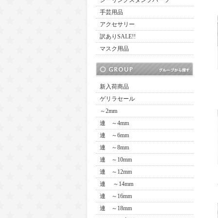
シーリングスタンプパーツ
手芸用品
アクセサリー
訳ありSALE!!
マスク用品
新入荷商品
ゲリラセール
～2mm
連 ～4mm
連 ～6mm
連 ～8mm
連 ～10mm
連 ～12mm
連 ～14mm
連 ～16mm
連 ～18mm