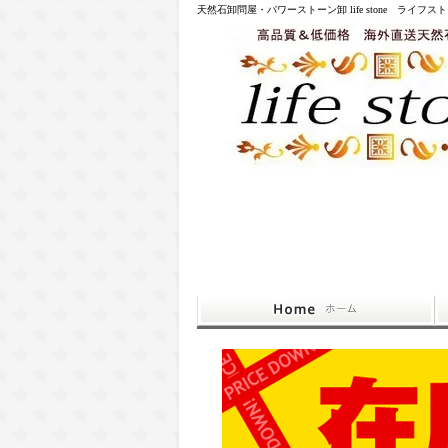
天然石卸問屋・パワーストーン卸 life stone ライフス