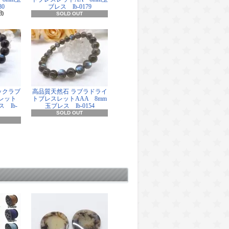
80
ブレス lb-0179
円)
SOLD OUT
ックラブ
高品質天然石 ラブラドライ
レット
トブレスレットAAA 8mm
 lb-
玉ブレス lb-0154
SOLD OUT