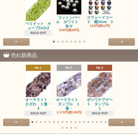
コットンパー
スウェードコー
べっ甲 チ
ル ホワイト
ド 幅3mm 3
ム 2個入り
ペリドット キ
各サ
132円(税12円)
220円(税20
ューブ2x2x2
528円(税48円)
SOLD OUT
<
>
売れ筋商品
No.1
No.2
No.3
No.4
オーラライト
オーラライト
ボツワナアゲー
ラブラドラ
さざれ １連・
タンブル １
ト タンブル
ト タン
4
連・
１
１連
2,178円(税198円)
1,518円(税13
SOLD OUT
SOLD OUT
<
>