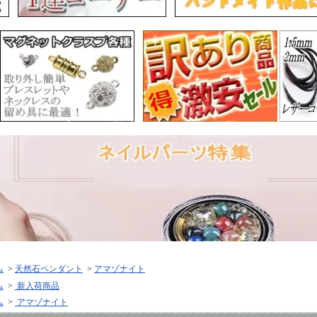
ム
>
天然石ペンダント
>
アマゾナイト
ム
>
新入荷商品
ム
>
アマゾナイト