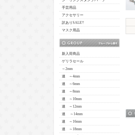
シーリングスタンプパーツ
手芸用品
アクセサリー
訳ありSALE!!
マスク用品
新入荷商品
ゲリラセール
～2mm
連 ～4mm
連 ～6mm
連 ～8mm
連 ～10mm
連 ～12mm
連 ～14mm
連 ～16mm
連 ～18mm