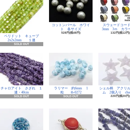
コットンパール ホワイ
スウェードコー
ト 各サイズ
3mm 3ｍ カラー
528円(税48円)
132円(税12円)
ペリドット キューブ
2x2x2mm １連
SOLD OUT
チャロアイト さざれ １
ラリマー 約6mm 1
シェル柄 アクリ
連・40cm
粒 tb-0272
ム 2個入り cha-
220円(税20円)
SOLD OUT
SOLD OUT