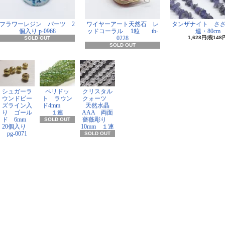
フラワーレジン パーツ 2
ワイヤーアート天然石 レ
タンザナイト さ
個入り p-0968
ッドコーラル 1粒 tb-
連・80cm
0228
1,628円(税148
SOLD OUT
SOLD OUT
シュガーラ
ペリドッ
クリスタル
ウンドビー
ト ラウン
クォーツ
ズライン入
ド4mm
天然水晶
り ゴール
１連
AAA 両面
ド 6mm
薔薇彫り
SOLD OUT
20個入り
10mm １連
pg-0071
SOLD OUT