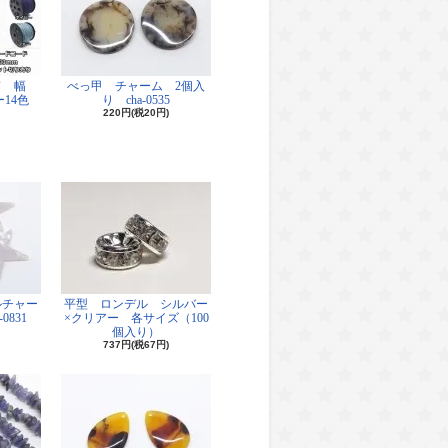
ド 幅
べっ甲 チャーム 2個入
14色
り cha-0535
220円(税20円)
ルチャー
平型 ロンデル シルバー
0831
×クリアー 各サイズ（100
個入り）
737円(税67円)