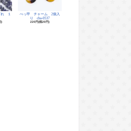
ざれ １
べっ甲 チャーム 2個入
り cha-0537
円)
220円(税20円)