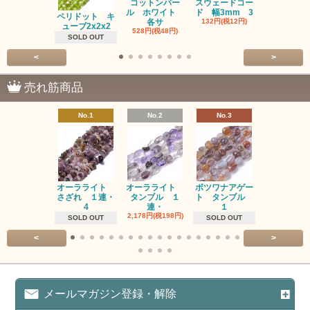
コットンパー
スウェードコー
べっ甲 チ
ル ホワイト
ド 幅3mm 3
ム 2個入り
ペリドット キ
各サ
132円(税12円)
220円(税20
ューブ2x2x2
528円(税48円)
SOLD OUT
<
>
売れ筋商品
No.1
No.2
No.3
No.4
オーラライト
オーラライト
ボツワナアゲー
ラブラドラ
さざれ １連・
タンブル １
ト タンブル
ト タン
4
連・
１
１連
2,178円(税198円)
1,518円(税13
SOLD OUT
SOLD OUT
<
>
メールマガジン登録・解除