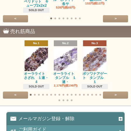
ペリドット キ
各サ
132円(税12円)
220円(税20
ューブ2x2x2
528円(税48円)
SOLD OUT
<
>
売れ筋商品
No.1
No.2
No.3
No.4
オーラライト
オーラライト
ボツワナアゲー
ラブラドラ
さざれ １連・
タンブル １
ト タンブル
ト タン
4
連・
１
１連
2,178円(税198円)
1,518円(税13
SOLD OUT
SOLD OUT
<
>
メールマガジン登録・解除
ご利用ガイド