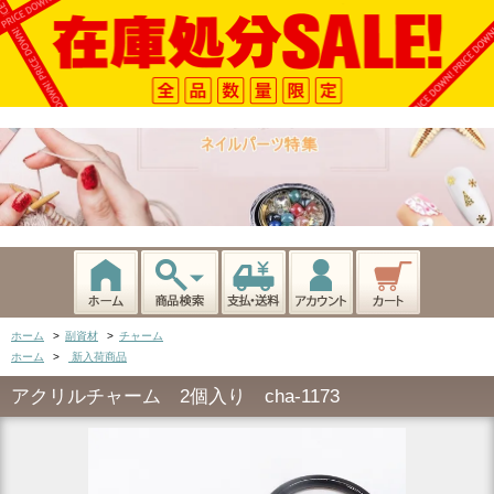
ホーム
>
副資材
>
チャーム
ホーム
>
新入荷商品
アクリルチャーム 2個入り cha-1173