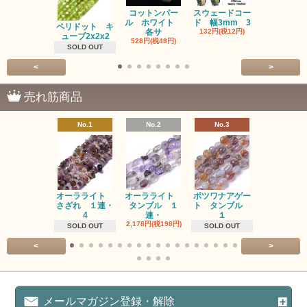
コットンパー
スウェードコー
べっ甲 チ
ル ホワイト
ド 幅3mm 3
ム 2個入り
ペリドット キ
各サ
132円(税12円)
220円(税20
ューブ2x2x2
528円(税48円)
SOLD OUT
<
>
売れ筋商品
No.1
No.2
No.3
No.4
オーラライト
オーラライト
ボツワナアゲー
ラブラドラ
さざれ １連・
タンブル １
ト タンブル
ト タン
4
連・
１
１連
2,178円(税198円)
1,518円(税13
SOLD OUT
SOLD OUT
<
>
メールマガジン登録・解除