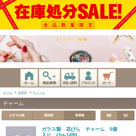
ホーム
>
副資材
>
チャーム
チャーム
おすすめ順
価格順
新着順
ガラス製 花びら チャーム 5個
入り cha-1490