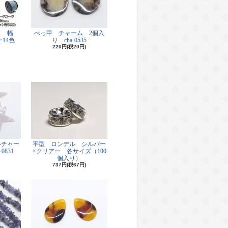
ド 幅
べっ甲 チャーム 2個入
14色
り cha-0535
220円(税20円)
ルチャー
平型 ロンデル シルバー
0831
×クリアー 各サイズ（100
個入り）
737円(税67円)