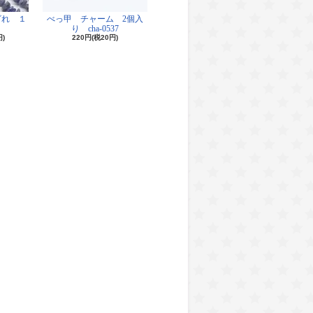
ざれ １
べっ甲 チャーム 2個入
り cha-0537
円)
220円(税20円)