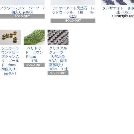
フラワーレジン パーツ 2
ワイヤーアート天然石 レ
タンザナイト さ
個入り p-0968
ッドコーラル 1粒 tb-
連・80cm
0228
1,628円(税148
SOLD OUT
SOLD OUT
シュガーラ
ペリドッ
クリスタル
ウンドビー
ト ラウン
クォーツ
ズライン入
ド4mm
天然水晶
り ゴール
１連
AAA 両面
ド 6mm
薔薇彫り
SOLD OUT
20個入り
10mm １連
pg-0071
SOLD OUT