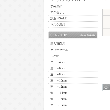
シーリングスタンプパーツ
手芸用品
アクセサリー
訳ありSALE!!
マスク用品
新入荷商品
ゲリラセール
～2mm
連 ～4mm
連 ～6mm
連 ～8mm
連 ～10mm
連 ～12mm
連 ～14mm
連 ～16mm
連 ～18mm