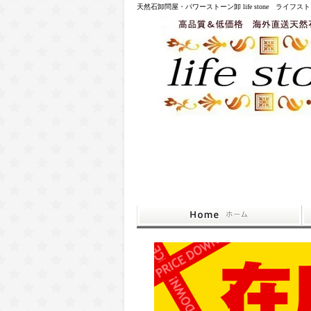
天然石卸問屋・パワーストーン卸 life stone ライフス