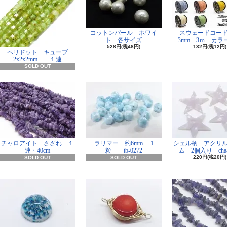
コットンパール ホワイ
スウェードコー
ト 各サイズ
3mm 3ｍ カラー
528円(税48円)
132円(税12円)
ペリドット キューブ
2x2x2mm １連
SOLD OUT
チャロアイト さざれ １
ラリマー 約6mm 1
シェル柄 アクリ
連・40cm
粒 tb-0272
ム 2個入り cha-
220円(税20円)
SOLD OUT
SOLD OUT