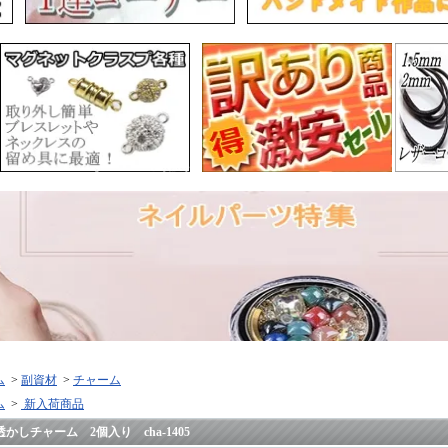
ム
>
副資材
>
チャーム
ム
>
新入荷商品
透かしチャーム 2個入り cha-1405