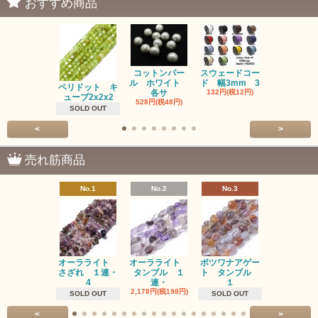
おすすめ商品
コットンパー
スウェードコー
べっ甲 チ
ル ホワイト
ド 幅3mm 3
ム 2個入り
ペリドット キ
各サ
132円(税12円)
220円(税20
ューブ2x2x2
528円(税48円)
SOLD OUT
<
>
売れ筋商品
No.1
No.2
No.3
No.4
オーラライト
オーラライト
ボツワナアゲー
ラブラドラ
さざれ １連・
タンブル １
ト タンブル
ト タン
4
連・
１
１連
2,178円(税198円)
1,518円(税13
SOLD OUT
SOLD OUT
<
>