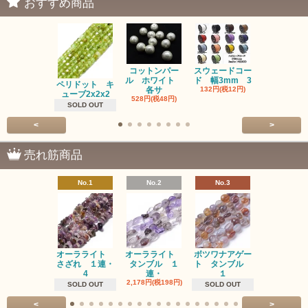
おすすめ商品
コットンパー
スウェードコー
べっ甲 チ
ル ホワイト
ド 幅3mm 3
ム 2個入り
ペリドット キ
各サ
132円(税12円)
220円(税20
ューブ2x2x2
528円(税48円)
SOLD OUT
<
>
売れ筋商品
No.1
No.2
No.3
No.4
オーラライト
オーラライト
ボツワナアゲー
ラブラドラ
さざれ １連・
タンブル １
ト タンブル
ト タン
4
連・
１
１連
2,178円(税198円)
1,518円(税13
SOLD OUT
SOLD OUT
<
>