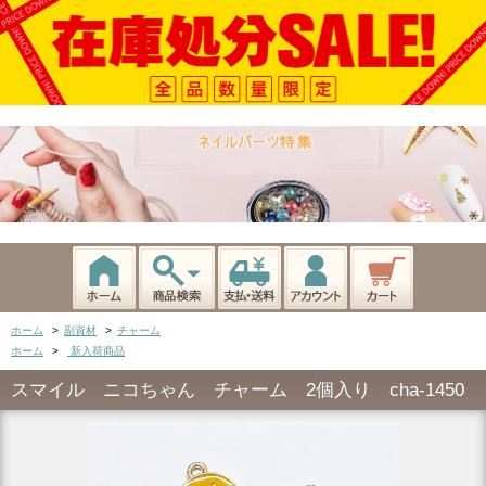
ホーム
>
副資材
>
チャーム
ホーム
>
新入荷商品
スマイル ニコちゃん チャーム 2個入り cha-1450