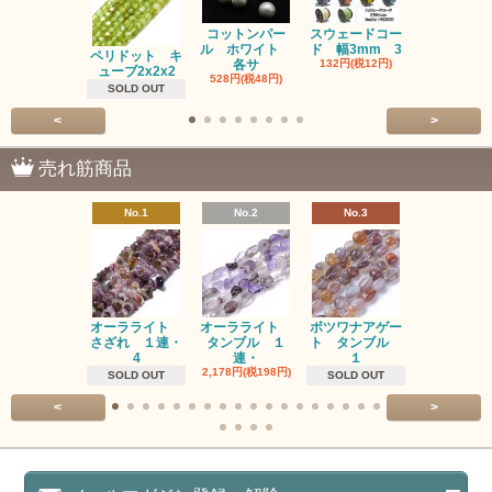
コットンパー
スウェードコー
べっ甲 チ
ル ホワイト
ド 幅3mm 3
ム 2個入り
ペリドット キ
各サ
132円(税12円)
220円(税20
ューブ2x2x2
528円(税48円)
SOLD OUT
<
>
売れ筋商品
No.1
No.2
No.3
No.4
オーラライト
オーラライト
ボツワナアゲー
ラブラドラ
さざれ １連・
タンブル １
ト タンブル
ト タン
4
連・
１
１連
2,178円(税198円)
1,518円(税13
SOLD OUT
SOLD OUT
<
>