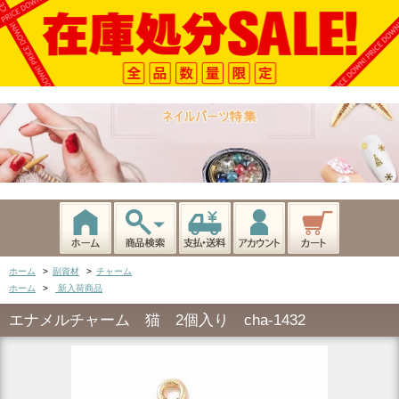
ホーム
>
副資材
>
チャーム
ホーム
>
新入荷商品
エナメルチャーム 猫 2個入り cha-1432