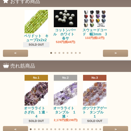
おすすめ商品
コットンパー
スウェードコー
べっ甲 チ
ル ホワイト
ド 幅3mm 3
ム 2個入り
ペリドット キ
各サ
132円(税12円)
220円(税20
ューブ2x2x2
528円(税48円)
SOLD OUT
<
>
売れ筋商品
No.1
No.2
No.3
No.4
オーラライト
オーラライト
ボツワナアゲー
ラブラドラ
さざれ １連・
タンブル １
ト タンブル
ト タン
4
連・
１
１連
2,178円(税198円)
1,518円(税13
SOLD OUT
SOLD OUT
<
>