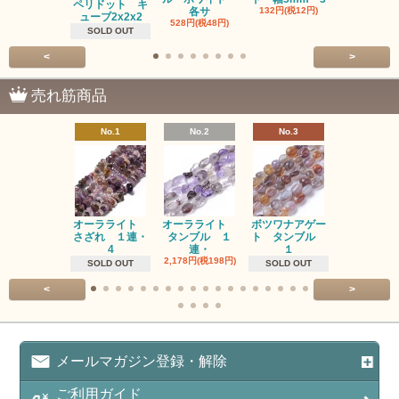
ペリドット キ
各サ
132円(税12円)
220円(税20
ューブ2x2x2
528円(税48円)
SOLD OUT
<
>
売れ筋商品
No.1
No.2
No.3
No.4
オーラライト
オーラライト
ボツワナアゲー
ラブラドラ
さざれ １連・
タンブル １
ト タンブル
ト タン
4
連・
１
１連
2,178円(税198円)
1,518円(税13
SOLD OUT
SOLD OUT
<
>
メールマガジン登録・解除
ご利用ガイド