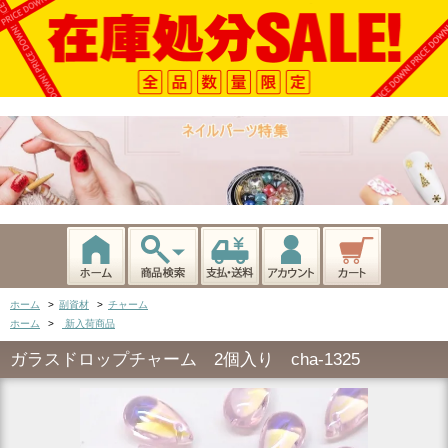
ホーム
>
副資材
>
チャーム
ホーム
>
新入荷商品
ガラスドロップチャーム 2個入り cha-1325