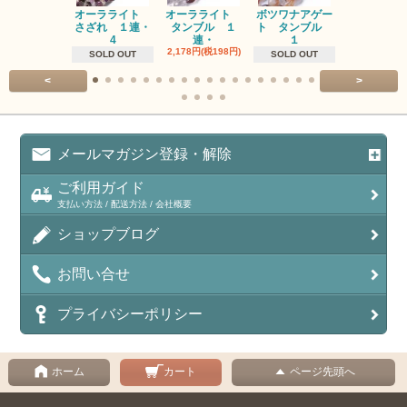
オーラライト
オーラライト
ボツワナアゲー
ラブラドラ
さざれ １連・
タンブル １
ト タンブル
ト タン
4
連・
１
１連
2,178円(税198円)
1,518円(税13
SOLD OUT
SOLD OUT
<
>
メールマガジン登録・解除
ご利用ガイド
支払い方法 / 配送方法 / 会社概要
ショップブログ
お問い合せ
プライバシーポリシー
ホーム
カート
ページ先頭へ