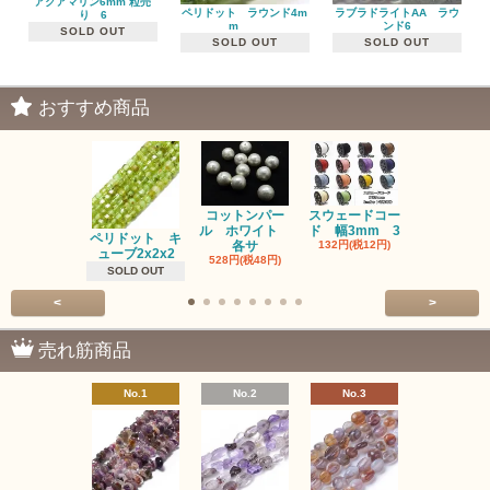
アクアマリン6mm 粒売
ペリドット ラウンド4m
ラブラドライトAA ラウ
り 6
m
ンド6
SOLD OUT
SOLD OUT
SOLD OUT
おすすめ商品
コットンパー
スウェードコー
べっ甲 チ
ル ホワイト
ド 幅3mm 3
ム 2個入り
ペリドット キ
各サ
132円(税12円)
220円(税20
ューブ2x2x2
528円(税48円)
SOLD OUT
<
>
売れ筋商品
No.1
No.2
No.3
No.4