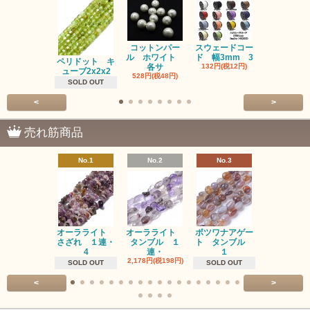
コットンパー
スウェードコー
べっ甲 チ
ル ホワイト
ド 幅3mm 3
ム 2個入り
ペリドット キ
各サ
132円(税12円)
220円(税20
ューブ2x2x2
528円(税48円)
SOLD OUT
<
>
売れ筋商品
No.1
No.2
No.3
No.4
オーラライト
オーラライト
ボツワナアゲー
ラブラドラ
さざれ １連・
タンブル １
ト タンブル
ト タン
4
連・
１
１連
2,178円(税198円)
1,518円(税13
SOLD OUT
SOLD OUT
<
>