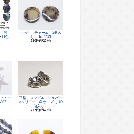
ド 幅
べっ甲 チャーム 2個入
14色
り cha-0535
220円(税20円)
ルチャー
平型 ロンデル シルバー
0831
×クリアー 各サイズ（100
個入り）
737円(税67円)