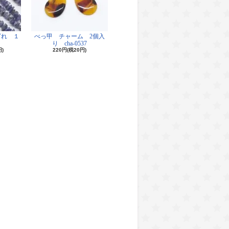
ざれ １
べっ甲 チャーム 2個入
り cha-0537
円)
220円(税20円)