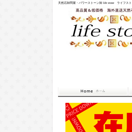
天然石卸問屋・パワーストーン卸 life stone ライフス