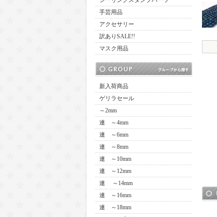
シーリングスタンプパーツ
手芸用品
アクセサリー
訳ありSALE!!
マスク用品
新入荷商品
ゲリラセール
～2mm
連 ～4mm
連 ～6mm
連 ～8mm
連 ～10mm
連 ～12mm
連 ～14mm
連 ～16mm
連 ～18mm