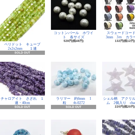
コットンパール ホワイ
スウェードコー
ト 各サイズ
3mm 3ｍ カラー
528円(税48円)
132円(税12円)
ペリドット キューブ
2x2x2mm １連
SOLD OUT
チャロアイト さざれ １
ラリマー 約6mm 1
シェル柄 アクリ
連・40cm
粒 tb-0272
ム 2個入り cha-
220円(税20円)
SOLD OUT
SOLD OUT