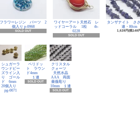
フラワーレジン パーツ 2
ワイヤーアート天然石 レ
タンザナイト さ
個入り p-0968
ッドコーラル 1粒 tb-
連・80cm
0228
1,628円(税148
SOLD OUT
SOLD OUT
シュガーラ
ペリドッ
クリスタル
ウンドビー
ト ラウン
クォーツ
ズライン入
ド4mm
天然水晶
り ゴール
１連
AAA 両面
ド 6mm
薔薇彫り
SOLD OUT
20個入り
10mm １連
pg-0071
SOLD OUT