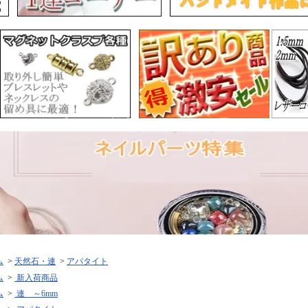
ム
>
天然石・連
>
アパタイト
ム
>
新入荷商品
ム
>
連 ～6mm