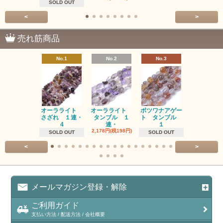
SOLD OUT
<
>
売れ筋商品
No.1
No.2
No.3
No.4
オーラライト
オーラライト
ボツワナアゲー
ラブラドラ
さざれ １連・
タンブル １
ト タンブル
ト タン
4
連・
１
１連
2,178円(税198円)
1,518円(税13
SOLD OUT
SOLD OUT
<
>
メールマガジン登録・解除
ご利用ガイド
支払い方法 / 配送方法 / 会社概要