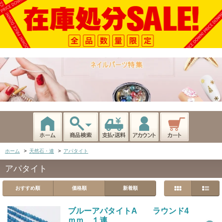
ホーム
>
天然石・連
>
アパタイト
アパタイト
おすすめ順
価格順
新着順
ブルーアパタイトA ラウンド4
ｍｍ １連