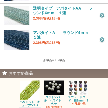
透明タイプ アパタイトAA ラ
ウンド4ｍｍ １連
2,398円(税218円)
アパタイトA ラウンド4ｍｍ
１連
2,398円(税218円)
全7商品中 / 1-7商品
おすすめ商品
コットンパー
スウェードコー
べっ甲 チ
ル ホワイト
ド 幅3mm 3
ム 2個入り
ペリドット キ
各サ
132円(税12円)
220円(税20
ューブ2x2x2
528円(税48円)